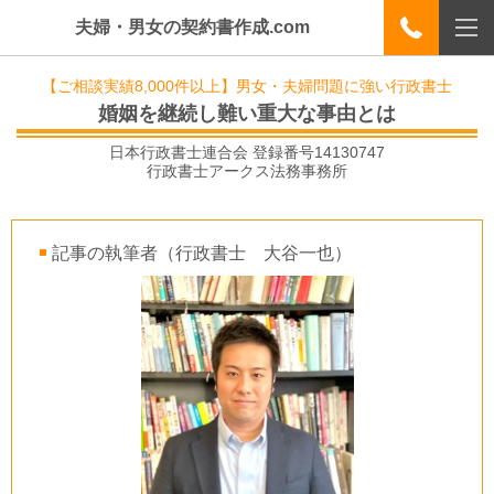
夫婦・男女の契約書作成.com
【ご相談実績8,000件以上】男女・夫婦問題に強い行政書士
婚姻を継続し難い重大な事由とは
日本行政書士連合会 登録番号
14130747
行政書士アークス法務事務所
記事の執筆者（行政書士 大谷一也）