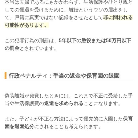
本当は夫婦であるにもかかわらず、生活保護やひとり親と
しての優遇を受けるために、離婚というウソの届出をし
て、戸籍に真実ではない記録をさせたとして
罪に問われる
可能性があります。
この犯罪行為の刑罰は、
5年以下の懲役または50万円以下
の罰金
とされています。
行政ペナルティ：手当の返金や保育園の退園
偽装離婚が発覚したときには、これまで不正に受給した手
当や生活保護費の
返還を求められる
ことになります。
また、子どもが不正な方法によって優先的に入園した
保育
園を退園処分
にされることも考えられます。