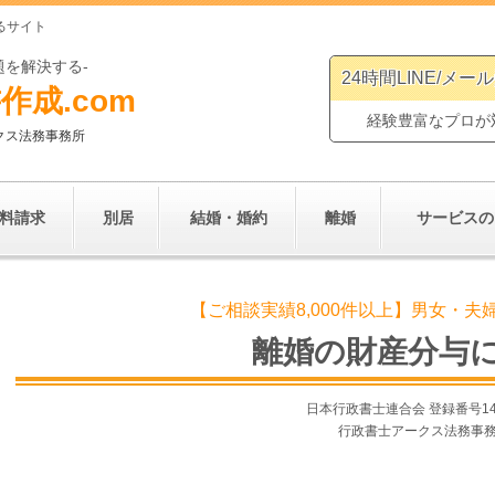
るサイト
題を解決する-
24時間LINE/メー
作成.
com
経験豊富なプロが
クス法務事務所
料請求
別居
結婚・婚約
離婚
サービスの
【ご相談実績8,000件以上】男女・
離婚の財産分与
日本行政書士連合会 登録番号
1
行政書士アークス法務事