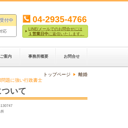
04-2935-4766
ル受付中
LINE/メールでのお問合せには
対応
１営業日中
に返信いたします。
ご案内
事務所概要
お問合せ
トップページ
離婚
夫婦問題に強い行政書士
について
4130747
務所