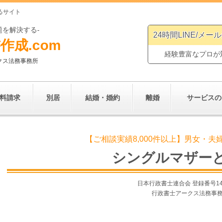
るサイト
題を解決する-
24時間LINE/メー
作成.
com
経験豊富なプロが
クス法務事務所
料請求
別居
結婚・婚約
離婚
サービスの
【ご相談実績8,000件以上】男女・
シングルマザー
日本行政書士連合会 登録番号
1
行政書士アークス法務事