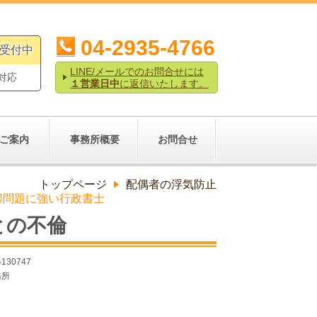
04-2935-4766
ル受付中
LINE/メールでのお問合せには
対応
１営業日中
に返信いたします。
ご案内
事務所概要
お問合せ
トップページ
配偶者の浮気防止
夫婦問題に強い行政書士
との不倫
4130747
務所