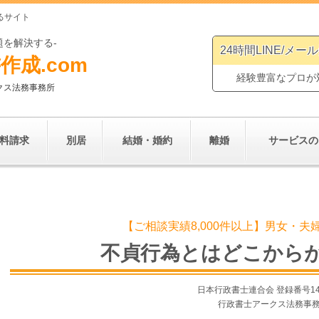
るサイト
題を解決する-
24時間LINE/メー
作成.
com
経験豊富なプロが
クス法務事務所
料請求
別居
結婚・婚約
離婚
サービスの
【ご相談実績8,000件以上】男女・
不貞行為とはどこから
日本行政書士連合会 登録番号
1
行政書士アークス法務事