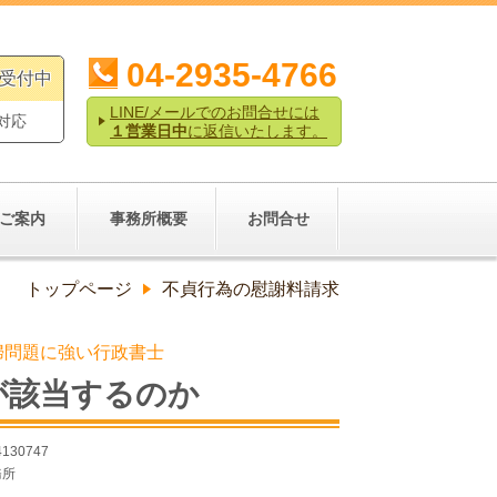
04-2935-4766
ル受付中
LINE/メールでのお問合せには
対応
１営業日中
に返信いたします。
ご案内
事務所概要
お問合せ
トップページ
不貞行為の慰謝料請求
夫婦問題に強い行政書士
が該当するのか
4130747
務所